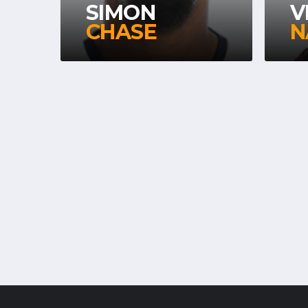
SIMON
V
CHASE
N