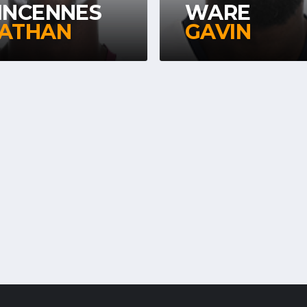
INCENNES
WARE
ATHAN
GAVIN