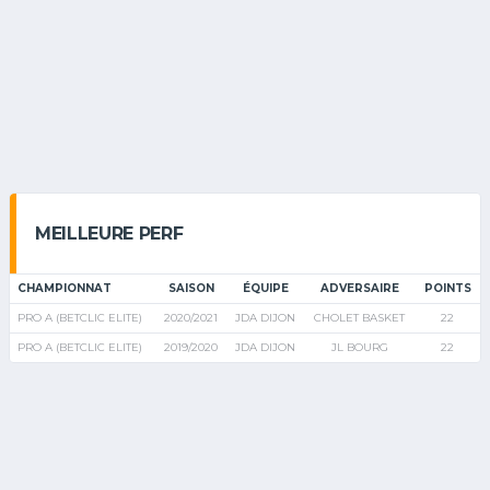
MEILLEURE PERF
CHAMPIONNAT
SAISON
ÉQUIPE
ADVERSAIRE
POINTS
PRO A (BETCLIC ELITE)
2020/2021
JDA DIJON
CHOLET BASKET
22
PRO A (BETCLIC ELITE)
2019/2020
JDA DIJON
JL BOURG
22