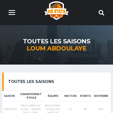
TOUTES LES SAISONS
LOUM ABDOULAYE
TOUTES LES SAISONS
CHAMPIONNAT
SAISON
ÉQUIPE
MATCHS
POINTS
MOYENNE
- POULE
PRO A (BETCLIC
BOULOGNE-
2023/2024
ELITE) - SAISON
LEVALLOIS
22
137
6,23
RÉGULIÈRE
METS 92