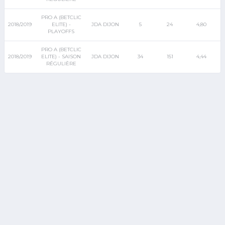
PRO A (BETCLIC
2018/2019
ELITE) -
JDA DIJON
5
24
4,80
PLAYOFFS
PRO A (BETCLIC
2018/2019
ELITE) - SAISON
JDA DIJON
34
151
4,44
RÉGULIÈRE