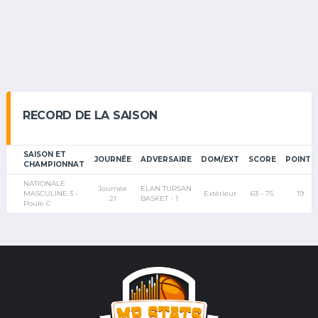
RECORD DE LA SAISON
SAISON ET
JOURNÉE
ADVERSAIRE
DOM/EXT
SCORE
POINTS
CHAMPIONNAT
NATIONALE
Journée
ELAN TURSAN
MASCULINE 3 -
Extérieur
63 - 75
19
21
BASKET - 1
Poule C