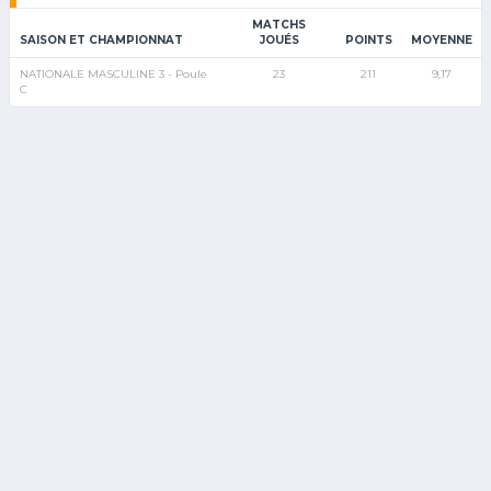
MATCHS
SAISON ET CHAMPIONNAT
JOUÉS
POINTS
MOYENNE
NATIONALE MASCULINE 3 - Poule
23
211
9,17
C