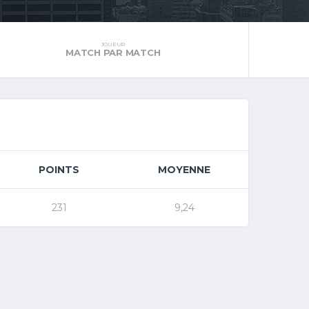
JOUEUR
MATCH PAR MATCH
POINTS
MOYENNE
231
9,24