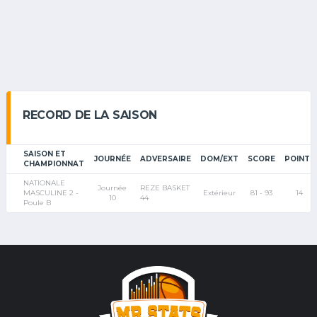
RECORD DE LA SAISON
SAISON ET
JOURNÉE
ADVERSAIRE
DOM/EXT
SCORE
POINTS
CHAMPIONNAT
NATIONALE
Journée
REZE BASKET
MASCULINE 2 -
Extérieur
81 - 93
14
10
44
Poule B