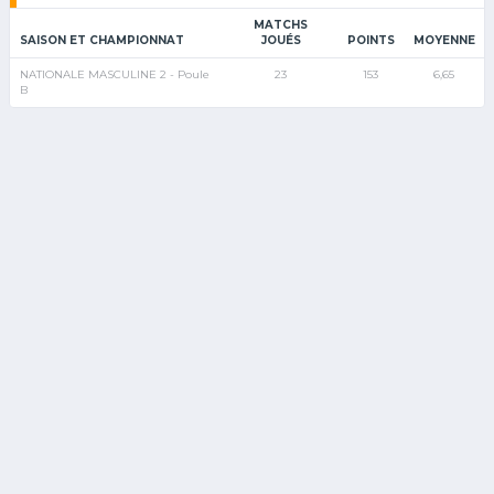
MATCHS
SAISON ET CHAMPIONNAT
JOUÉS
POINTS
MOYENNE
NATIONALE MASCULINE 2 - Poule
23
153
6,65
B