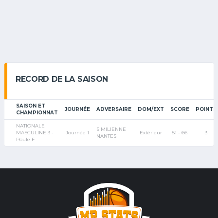
RECORD DE LA SAISON
SAISON ET
JOURNÉE
ADVERSAIRE
DOM/EXT
SCORE
POINTS
CHAMPIONNAT
NATIONALE
SIMILIENNE
MASCULINE 3 -
Journée 1
Extérieur
51 - 66
3
NANTES
Poule F