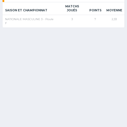
MATCHS
SAISON ET CHAMPIONNAT
JOUÉS
POINTS
MOYENNE
NATIONALE MASCULINE 3 - Poule
3
7
2,33
F