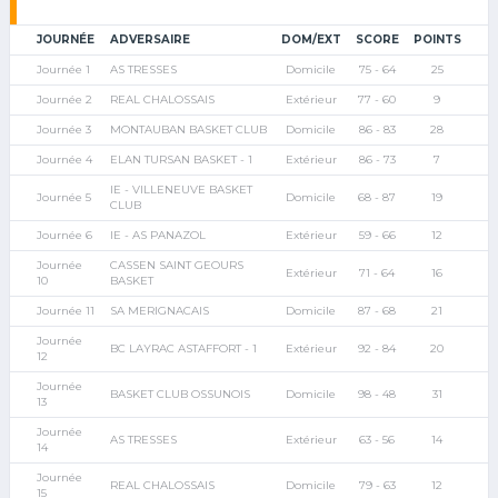
JOURNÉE
ADVERSAIRE
DOM/EXT
SCORE
POINTS
Journée 1
AS TRESSES
Domicile
75 - 64
25
Journée 2
REAL CHALOSSAIS
Extérieur
77 - 60
9
Journée 3
MONTAUBAN BASKET CLUB
Domicile
86 - 83
28
Journée 4
ELAN TURSAN BASKET - 1
Extérieur
86 - 73
7
IE - VILLENEUVE BASKET
Journée 5
Domicile
68 - 87
19
CLUB
Journée 6
IE - AS PANAZOL
Extérieur
59 - 66
12
Journée
CASSEN SAINT GEOURS
Extérieur
71 - 64
16
10
BASKET
Journée 11
SA MERIGNACAIS
Domicile
87 - 68
21
Journée
BC LAYRAC ASTAFFORT - 1
Extérieur
92 - 84
20
12
Journée
BASKET CLUB OSSUNOIS
Domicile
98 - 48
31
13
Journée
AS TRESSES
Extérieur
63 - 56
14
14
Journée
REAL CHALOSSAIS
Domicile
79 - 63
12
15