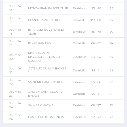
Journée
MONTAUBAN BASKET CLUB
Extérieur
83 - 80
29
16
Journée
ELAN TURSAN BASKET - 1
Domicile
89 - 80
14
17
Journée
IE - VILLENEUVE BASKET
Extérieur
85 - 79
20
18
CLUB
Journée
IE - AS PANAZOL
Domicile
66 - 62
14
19
MALAUSSANNE
Journée
MAZEROLLES BASKET
Extérieur
58 - 56
14
20
SOUBESTRE
Journée
COTEAUX DU LUY BASKET -
Domicile
83 - 71
21
21
1
Journée
SAINT MEDARD BASKET - 1
Extérieur
85 - 66
22
22
Journée
CASSEN SAINT GEOURS
Domicile
90 - 81
17
23
BASKET
Journée
SA MERIGNACAIS
Extérieur
66 - 77
19
24
Journée
BASKET CLUB OSSUNOIS
Extérieur
72 - 73
23
26