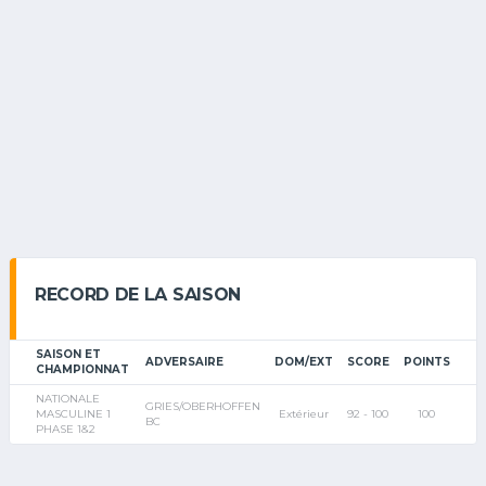
RECORD DE LA SAISON
SAISON ET
ADVERSAIRE
DOM/EXT
SCORE
POINTS
CHAMPIONNAT
NATIONALE
GRIES/OBERHOFFEN
MASCULINE 1
Extérieur
92 - 100
100
BC
PHASE 1&2