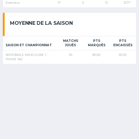
Extérieur
17
5
12
1277
MOYENNE DE LA SAISON
MATCHS
PTS
PTS
SAISON ET CHAMPIONNAT
JOUÉS
MARQUÉS
ENCAISSÉS
NATIONALE MASCULINE 1 -
34
80,00
81,03
PHASE 1&2