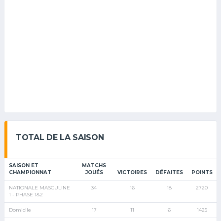
TOTAL DE LA SAISON
SAISON ET
MATCHS
CHAMPIONNAT
JOUÉS
VICTOIRES
DÉFAITES
POINTS
NATIONALE MASCULINE
34
16
18
2720
1 - PHASE 1&2
Domicile
17
11
6
1425