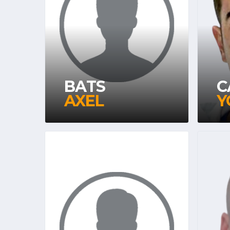
BATS
C
AXEL
Y