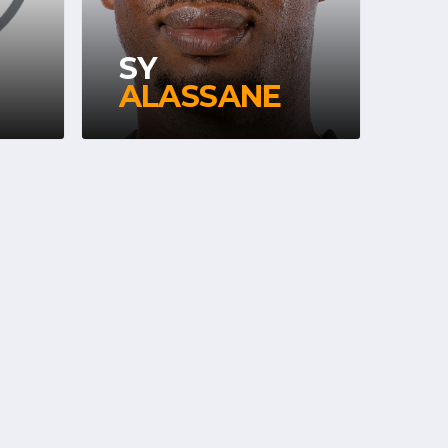
SY
ALASSANE