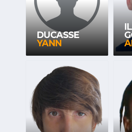
I
DUCASSE
G
YANN
A