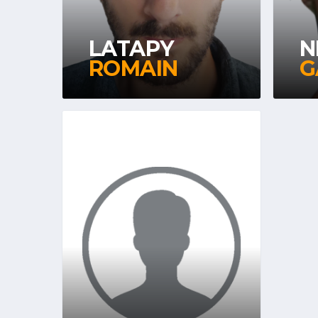
LATAPY
N
ROMAIN
G