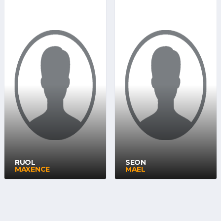
RUOL
SEON
MAXENCE
MAEL