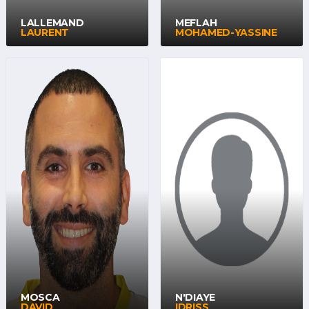
LALLEMAND
MEFLAH
LAURENT
MOHAMED-YASSINE
MOSCA
N'DIAYE
DAVID
IDRISS