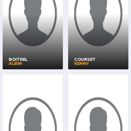
BOITREL
COURSET
ALBIN
KENNY