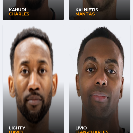
KAHUDI
KALNIETIS
CHARLES
MANTAS
LIGHTY
LIVIO
DAVID
JEAN-CHARLES