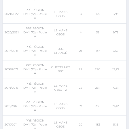
PRÉ RÉGION
LE MANS
2021/2022
DM1 (72) - Poule
14
125
8,93
GSOS
A
PRÉ RÉGION
LE MANS
2020/2021
DM1 (72) - Poule
4
39
9,75
GSOS
A
PRÉ RÉGION
BBC
2017/2018
DM1 (72) - Poule
21
137
6,52
CHANGÉ
A
PRÉ RÉGION
GUECELARD
2016/2017
DM1 (72) - Poule
22
270
12,27
BBC
A
PRÉ RÉGION
LE MANS
2014/2015
DM1 (72) - Poule
22
234
10,64
CSSG - 2
A
PRÉ RÉGION
LE MANS
2011/2012
DM1 (72) - Poule
19
331
17,42
GSOS
A
PRÉ RÉGION
LE MANS
2010/2011
DM1 (72) - Poule
20
183
9,15
GSOS
A