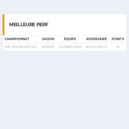
MEILLEURE PERF
CHAMPIONNAT
SAISON
ÉQUIPE
ADVERSAIRE
POINTS
PRÉ RÉGION DM1 (72)
2011/2012
LE MANS GSOS
ROUILLON E.G
42