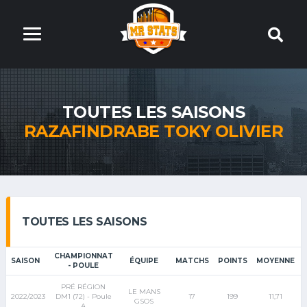
TOUTES LES SAISONS
RAZAFINDRABE TOKY OLIVIER
TOUTES LES SAISONS
CHAMPIONNAT
SAISON
ÉQUIPE
MATCHS
POINTS
MOYENNE
- POULE
PRÉ RÉGION
LE MANS
2022/2023
DM1 (72) - Poule
17
199
11,71
GSOS
A