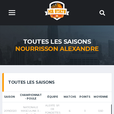
TOUTES LES SAISONS
NOURRISSON ALEXANDRE
TOUTES LES SAISONS
CHAMPIONNAT
SAISON
ÉQUIPE
MATCHS
POINTS
MOYENNE
- POULE
ALERTE SP.
NATIONALE
DE
2019/2020
MASCULINE 3 -
6
3
0,50
FONDETTES