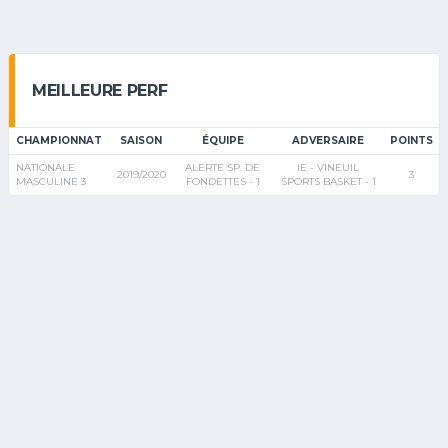
MEILLEURE PERF
CHAMPIONNAT
SAISON
ÉQUIPE
ADVERSAIRE
POINTS
NATIONALE
ALERTE SP. DE
IE - VINEUIL
2019/2020
3
MASCULINE 3
FONDETTES - 1
SPORTS BASKET - 1