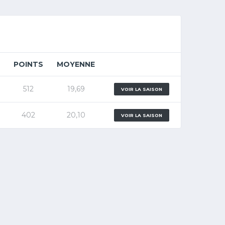
POINTS
MOYENNE
512
19,69
VOIR LA SAISON
402
20,10
VOIR LA SAISON