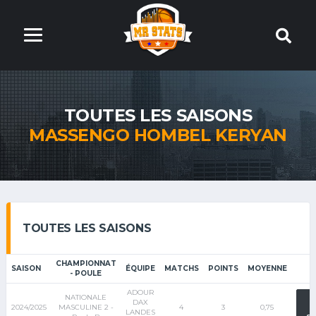
TOUTES LES SAISONS
MASSENGO HOMBEL KERYAN
TOUTES LES SAISONS
CHAMPIONNAT
SAISON
ÉQUIPE
MATCHS
POINTS
MOYENNE
- POULE
ADOUR
NATIONALE
V
DAX
2024/2025
MASCULINE 2 -
4
3
0,75
LANDES