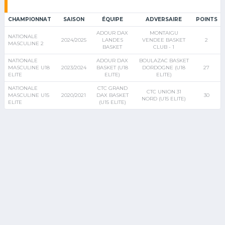
CHAMPIONNAT
SAISON
ÉQUIPE
ADVERSAIRE
POINTS
ADOUR DAX
MONTAIGU
NATIONALE
2024/2025
LANDES
VENDEE BASKET
2
MASCULINE 2
BASKET
CLUB - 1
NATIONALE
ADOUR DAX
BOULAZAC BASKET
MASCULINE U18
2023/2024
BASKET (U18
DORDOGNE (U18
27
ELITE
ELITE)
ELITE)
NATIONALE
CTC GRAND
CTC UNION 31
MASCULINE U15
2020/2021
DAX BASKET
30
NORD (U15 ELITE)
ELITE
(U15 ELITE)