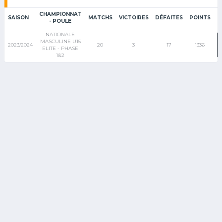
CHAMPIONNAT
SAISON
MATCHS
VICTOIRES
DÉFAITES
POINTS
- POULE
NATIONALE
MASCULINE U15
2023/2024
20
3
17
1336
ELITE - PHASE
1&2