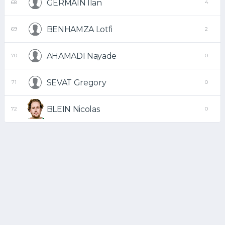
GERMAIN Ilan
68
4
BENHAMZA Lotfi
69
2
AHAMADI Nayade
70
0
SEVAT Gregory
71
0
BLEIN Nicolas
72
0