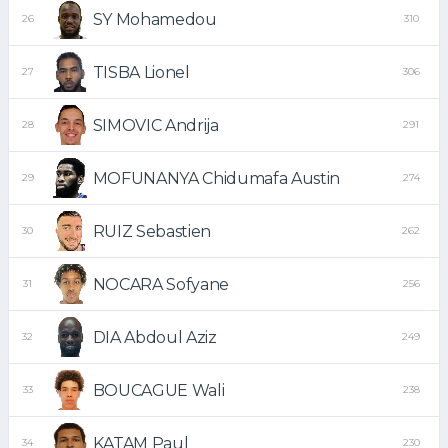
SY Mohamedou
26
310
TISBA Lionel
27
306
SIMOVIC Andrija
28
291
MOFUNANYA Chidumafa Austin
29
274
RUIZ Sebastien
30
262
NOCARA Sofyane
31
256
DIA Abdoul Aziz
32
249
BOUCAGUE Wali
33
238
KATAM Paul
34
230