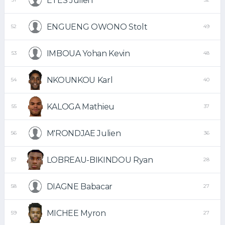
ETES Julien
ENGUENG OWONO Stolt
52
49
IMBOUA Yohan Kevin
53
48
NKOUNKOU Karl
54
40
KALOGA Mathieu
55
37
M'RONDJAE Julien
56
36
LOBREAU-BIKINDOU Ryan
57
28
DIAGNE Babacar
58
27
MICHEE Myron
59
27