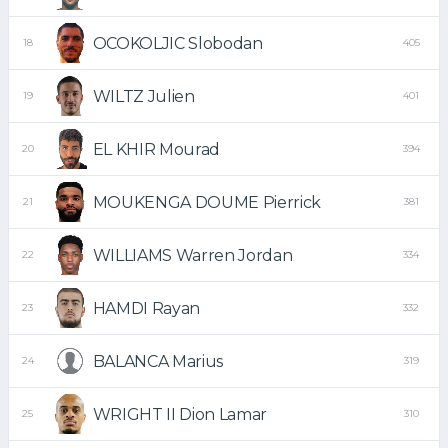
OCOKOLJIC Slobodan
18
405
WILTZ Julien
19
401
EL KHIR Mourad
20
394
MOUKENGA DOUME Pierrick
21
381
WILLIAMS Warren Jordan
22
334
HAMDI Rayan
23
332
BALANCA Marius
24
319
WRIGHT II Dion Lamar
25
310