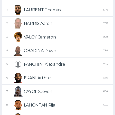
LAURENT Thomas
1
1773
HARRIS Aaron
2
1157
VALCY Cameron
3
909
OBADINA Dawn
4
784
FANCHINI Alexandre
5
734
EKANI Arthur
6
670
CAYOL Steven
7
664
LAHONTAN Rija
8
653