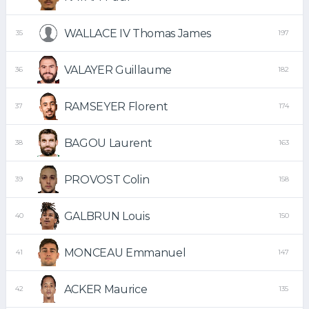
WALLACE IV Thomas James
35
197
VALAYER Guillaume
36
182
RAMSEYER Florent
37
174
BAGOU Laurent
38
163
PROVOST Colin
39
158
GALBRUN Louis
40
150
MONCEAU Emmanuel
41
147
ACKER Maurice
42
135