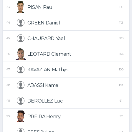
PISAN Paul
43
116
GREEN Daniel
44
112
CHAUPARD Yael
45
103
LEOTARD Clement
46
103
KAVAZIAN Mathys
47
100
ABASSI Kamel
48
88
DEROLLEZ Luc
49
61
PREIRA Henry
50
52
51
52