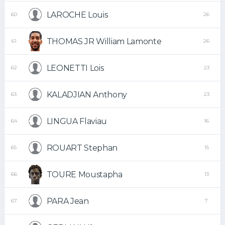
LAROCHE Louis
60
26
THOMAS JR William Lamonte
61
26
LEONETTI Lois
62
23
KALADJIAN Anthony
63
23
LINGUA Flaviau
64
16
ROUART Stephan
65
15
TOURE Moustapha
66
13
PARA Jean
67
7