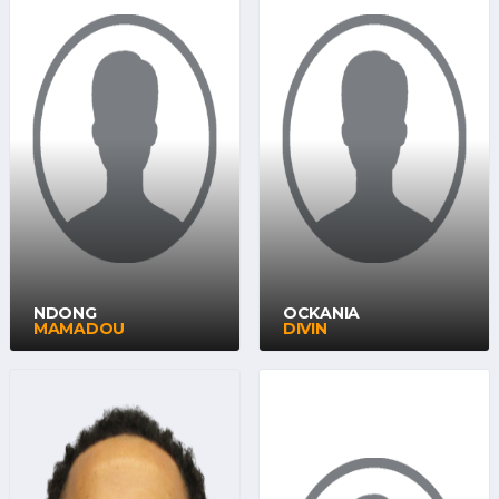
NDONG
OCKANIA
MAMADOU
DIVIN