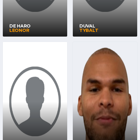
DE HARO
DUVAL
LEONOR
TYBALT