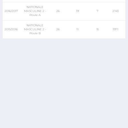
NATIONALE
2016/2017
MASCULINE 2 -
26
19
7
2143
Poule A
NATIONALE
2015/2016
MASCULINE 2 -
26
11
15
1971
Poule B