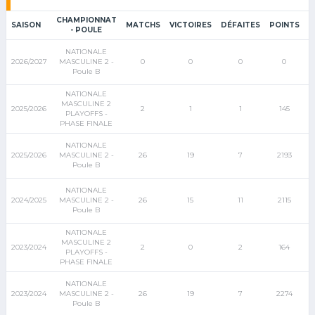
CHAMPIONNAT
SAISON
MATCHS
VICTOIRES
DÉFAITES
POINTS
- POULE
NATIONALE
2026/2027
MASCULINE 2 -
0
0
0
0
Poule B
NATIONALE
MASCULINE 2
2025/2026
2
1
1
145
PLAYOFFS -
PHASE FINALE
NATIONALE
2025/2026
MASCULINE 2 -
26
19
7
2193
Poule B
NATIONALE
2024/2025
MASCULINE 2 -
26
15
11
2115
Poule B
NATIONALE
MASCULINE 2
2023/2024
2
0
2
164
PLAYOFFS -
PHASE FINALE
NATIONALE
2023/2024
MASCULINE 2 -
26
19
7
2274
Poule B