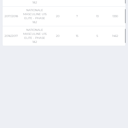
1&2
NATIONALE
MASCULINE U15
2017/2018
20
7
13
1330
ELITE - PHASE
1&2
NATIONALE
MASCULINE U15
2016/2017
20
15
5
1462
ELITE - PHASE
1&2