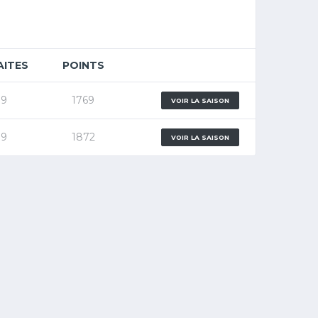
AITES
POINTS
19
1769
VOIR LA SAISON
19
1872
VOIR LA SAISON