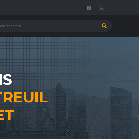
NS
REUIL
ET