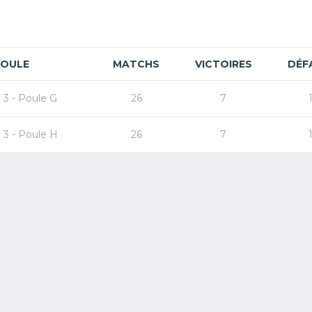
POULE
MATCHS
VICTOIRES
DÉF
 - Poule G
26
7
 - Poule H
26
7