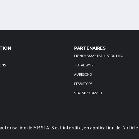
TION
PARTENAIRES
FRENCH BASKETBALL SCOUTING
ONS
TOTAL SPORT
AU REBOND
FFBB STORE
STATS PRO BASKET
utorisation de MR STATS est interdite, en application de l'article 