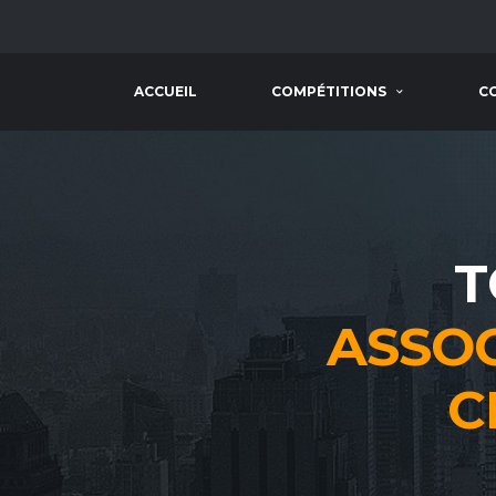
ACCUEIL
COMPÉTITIONS
C
T
ASSO
C