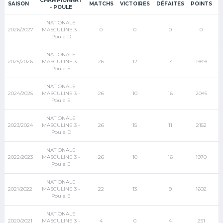
CHAMPIONNAT
SAISON
MATCHS
VICTOIRES
DÉFAITES
POINTS
- POULE
NATIONALE
2026/2027
MASCULINE 3 -
0
0
0
0
Poule D
NATIONALE
2025/2026
MASCULINE 3 -
26
12
14
1949
Poule E
NATIONALE
2024/2025
MASCULINE 3 -
26
10
16
2045
Poule E
NATIONALE
2023/2024
MASCULINE 3 -
26
15
11
2152
Poule D
NATIONALE
2022/2023
MASCULINE 3 -
26
10
16
1970
Poule E
NATIONALE
2021/2022
MASCULINE 3 -
22
13
9
1602
Poule E
NATIONALE
2020/2021
MASCULINE 3 -
4
0
4
251