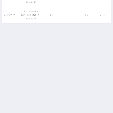
Poule E
NATIONALE
2019/2020
MASCULINE 3 -
18
0
18
1294
Poule F